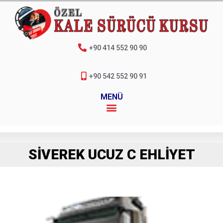
+90 414 552 90 90
+90 542 552 90 91
MENÜ
SIVEREK UCUZ C EHLIYET