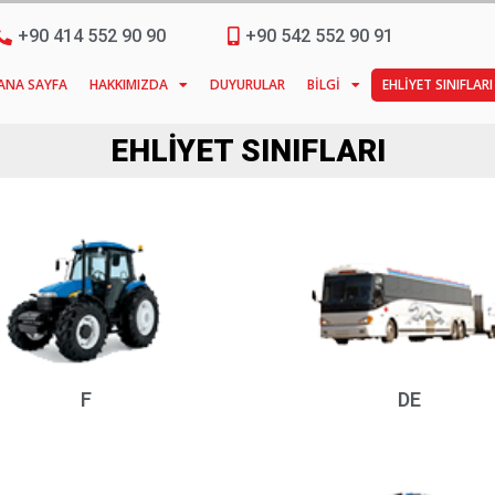
+90 414 552 90 90
+90 542 552 90 91
ANA SAYFA
HAKKIMIZDA
DUYURULAR
BILGI
EHLIYET SINIFLARI
EHLIYET SINIFLARI
F
DE