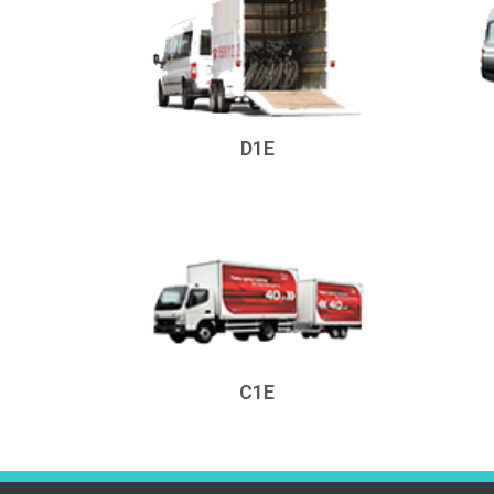
D1E
C1E