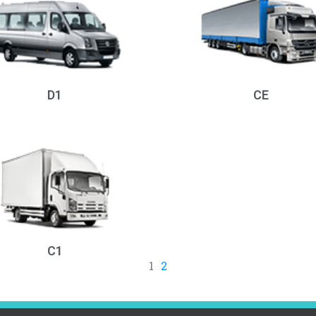
D1
CE
C1
1
2