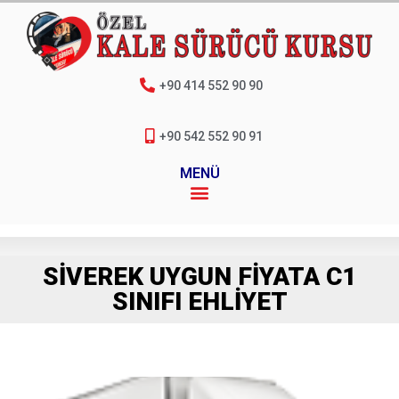
+90 414 552 90 90
+90 542 552 90 91
MENÜ
SIVEREK UYGUN FIYATA C1
SINIFI EHLIYET