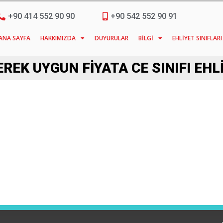
+90 414 552 90 90
+90 542 552 90 91
ANA SAYFA
HAKKIMIZDA
DUYURULAR
BILGI
EHLIYET SINIFLARI
EREK UYGUN FIYATA CE SINIFI EHL