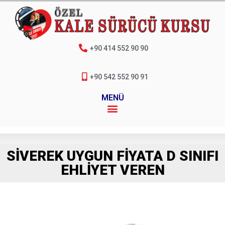
+90 414 552 90 90
+90 542 552 90 91
MENÜ
SIVEREK UYGUN FIYATA D SINIFI
EHLIYET VEREN