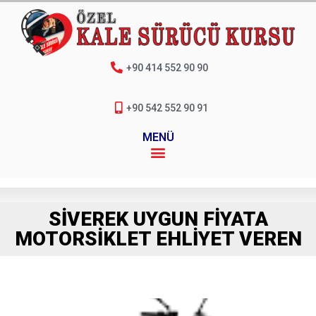
+90 414 552 90 90
+90 542 552 90 91
MENÜ
SIVEREK UYGUN FIYATA
MOTORSIKLET EHLIYET VEREN