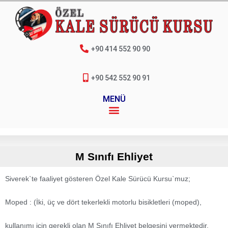
+90 414 552 90 90
+90 542 552 90 91
MENÜ
M Sınıfı Ehliyet
Siverek`te faaliyet gösteren Özel Kale Sürücü Kursu`muz;
Moped : (İki, üç ve dört tekerlekli motorlu bisikletleri (moped),
kullanımı için gerekli olan M Sınıfı Ehliyet belgesini vermektedir.