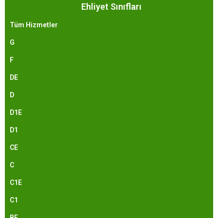
Ehliyet Sınıfları
Tüm Hizmetler
G
F
DE
D
D1E
D1
CE
C
C1E
C1
BE