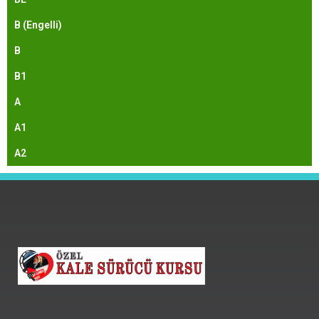
B (Engelli)
B
B1
A
A1
A2